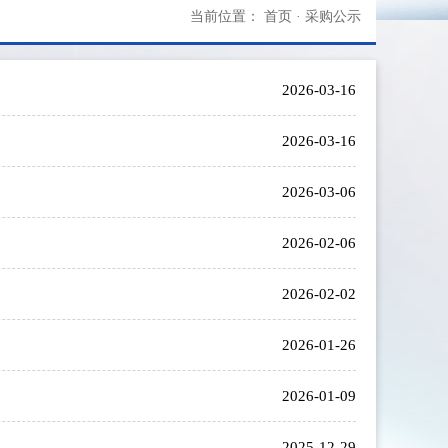
当前位置：
首页
·
采购公示
2026-03-16
2026-03-16
2026-03-06
2026-02-06
2026-02-02
2026-01-26
2026-01-09
2025-12-29