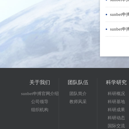
sunbe
sunbe
关于我们
团队队伍
科学研究
sunbet申搏官网介绍
团队简介
科研概况
公司领导
教师风采
科研基地
组织机构
科研成果
科研动态
国际交流