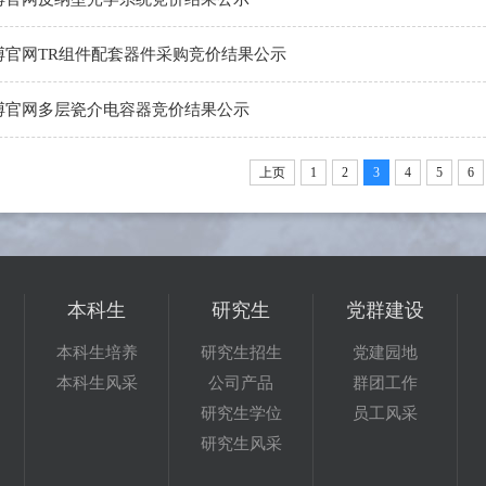
t申搏官网TR组件配套器件采购竞价结果公示
t申搏官网多层瓷介电容器竞价结果公示
上页
1
2
3
4
5
6
本科生
研究生
党群建设
本科生培养
研究生招生
党建园地
本科生风采
公司产品
群团工作
研究生学位
员工风采
研究生风采