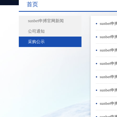
首页
sunbet申搏官网新闻
sunbe
公司通知
sunb
采购公示
sunbe
sunbe
sunbe
sunbe
sunbe
sunbe