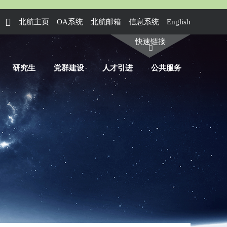
北航主页
OA系统
北航邮箱
信息系统
English
快速链接
研究生
党群建设
人才引进
公共服务