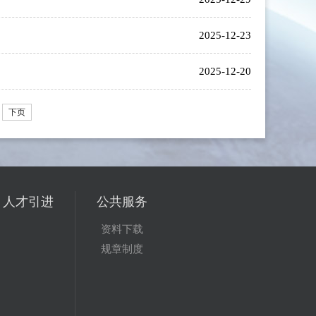
2025-12-23
2025-12-20
下页
人才引进
公共服务
资料下载
规章制度