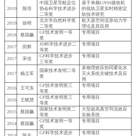
中国卫星导航定位
基于单频GNSS接收机
2019
陈培
协会科学技术进步
的低轨卫星实时精密定
二等奖
轨技术研究
北京市自然科学奖
航天器空间流形动力学
2019
徐明
二等奖
理论及其应用
GF技术发明一等
专用项目
2018
蔡国飙
奖
JD科学技术进步二
专用项目
2017
田辉
等奖
GF科学技术进步
专用项目
2017
宋佳
三等奖
多物理效应协同雾化水
国家技术发明二等
2017
杨立军
灭火系统关键技术及应
奖
用
GF技术发明奖三
专用项目
2016
王可东
等奖
GF技术发明奖三
专用项目
2016
王晓慧
等奖
国家技术发明奖二
大型超高真空羽流效应
2015
蔡国飙
等奖
实验系统
GF技术发明一等
专用项目
2014
蔡国飙
奖
GF科学技术进步
专用项目
2014
陈兵