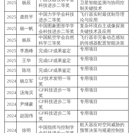
2025
杨辰
卫星智能监测与协同控
科技进步二等奖
制关键技术
中国力学学会科技
飞行器实时最优制导理
2025
龚胜平
进步二等奖
论与应用
中国图象图形学学
复杂环境自主成像探测
2025
杨一帆
会科技进步二等奖
关键技术及应用
中国航空学会自然
飞行器非完备动态感知
2025
杨辰
科学三等奖
的传感器配置智能决策
专用项目
2025
李惠峰
完成GF成果鉴定
专用项目
2025
王华
完成GF成果鉴定
专用项目
2025
陈培
完成GF成果鉴定
GF技术发明一等
专用项目
2024
杨立军
奖
GF科技进步一等
专用项目
2024
汤海滨
奖
GF科技进步二等
专用项目
2024
尹继豪
奖
GF科技进步二等
专用项目
2024
赵国伟
奖
航天器应对空间威胁的
中国指挥与控制学
2024
徐明
预警决策与规避控制技