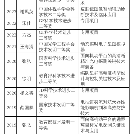
会科技进步一等奖
术
中国体视学学会科
皮肤镜图像智能辅助诊
2023
谢凤英
学技术二等奖
断技术及临床应用
GF科学技术进步
专用项目
2022
宋佳
二等奖
GF科学技术进步
专用项目
2022
方杰
三等奖
中国光学工程学会
动态实时电子星图模拟
2021
王海涌
技术发明二等奖
器
面向机动平台的高清晰
国家科学技术进步
2020
张弘
精准光电探测关键技术
二等奖
与装备
编队星群高精度构型设
教育部科学技术进
2020
徐明
计与控制关键技术及应
步二等奖
用
JD科学技术进步二
专用项目
2020
杨文将
等奖
电推进羽流对航天器性
国家技术发明二等
2019
蔡国飙
能影响机制和高效防护
奖
技术
面向高机动平台的远距
教育部技术发明一
2019
张弘
离目标光电探测关键技
等奖
术与应用