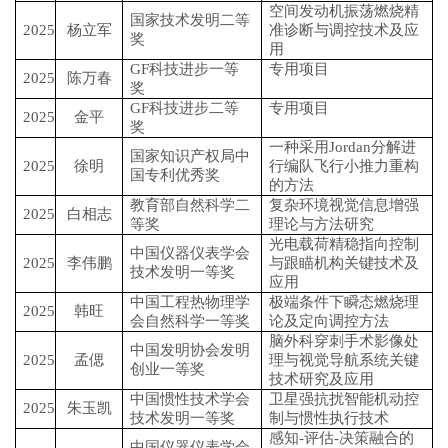
空间发动机振荡燃烧精
国家技术发明二等
2025
杨立军
准诊断与调控技术及应
奖
用
GF科技进步一等
专用项目
2025
陈万春
奖
GF科技进步二等
专用项目
2025
金平
奖
一种采用Jordan分解进
国家知识产权局中
2025
徐明
行编队飞行小推力重构
国专利优秀奖
的方法
教育部自然科学二
复杂环境视觉信息增强
2025
白相志
等奖
理论与方法研究
光电载荷精稳指向控制
中国仪器仪表学会
2025
李伟鹏
与跟瞄机构关键技术及
技术发明一等奖
应用
中国工程热物理学
极端条件下瞬态燃烧理
2025
韩旺
会自然科学一等奖
论及定向调控方法
脑外科穿刺手术影像处
中国发明协会发明
2025
孟偲
理与视觉导航系统关键
创业一等奖
技术研究及应用
中国惯性技术学会
卫星强抗扰智能机动控
2025
朱玉凯
技术发明一等奖
制与惯性执行技术
感知-评估-决策融合的
中国仪器仪表学会