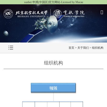
sunbet·申搏(中国区)官方网站-Licensed by Macau
首页
>
关于我们
>
组织机构
组织机构