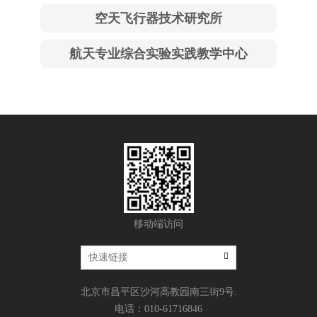
空天飞行器技术研究所
航天专业综合实验实践教学中心
移动端访问
北京市昌平区沙河高教园南三街9号.
电话：010-61716846