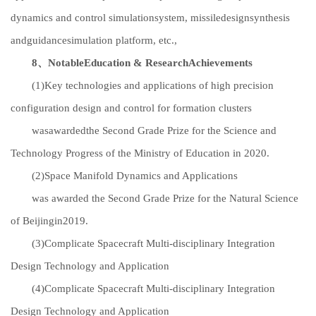
dynamics and control simulationsystem, missiledesignsynthesis
andguidancesimulation platform, etc.,
8、
Notable
Education & R
esearch
A
chievement
s
(1)
Key technologies and applications of high precision
configuration design and control for formation clusters
was
awarded
the Second Grade Prize for the Science and
Technology Progress of the Ministry of Education in 2020.
(2)
Space Manifold Dynamics and Applications
was awarded the Second Grade Prize for the Natural Science
of Beijingin2019.
(3)
Complicate Spacecraft Multi-disciplinary Integration
Design Technology and Application
(4)
Complicate Spacecraft Multi-disciplinary Integration
Design Technology and Application