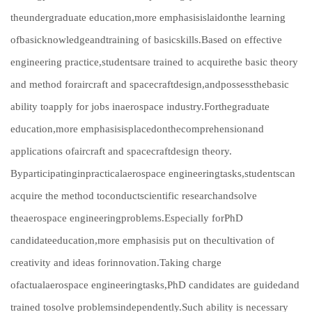
theundergraduate education,more emphasisislaidonthe learning
ofbasicknowledgeandtraining of basicskills.Based on effective
engineering practice,studentsare trained to acquirethe basic theory
and method foraircraft and spacecraftdesign,andpossessthebasic
ability toapply for jobs inaerospace industry.Forthegraduate
education,more emphasisisplacedonthecomprehensionand
applications ofaircraft and spacecraftdesign theory.
Byparticipatinginpracticalaerospace engineeringtasks,studentscan
acquire the method toconductscientific researchandsolve
theaerospace engineeringproblems.Especially forPhD
candidateeducation,more emphasisis put on thecultivation of
creativity and ideas forinnovation.Taking charge
ofactualaerospace engineeringtasks,PhD candidates are guidedand
trained tosolve problemsindependently.Such ability is necessary