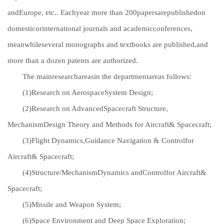
andEurope, etc.. Eachyear more than 200papersarepublishedon
domesticorinternational journals and academicconferences,
meanwhileseveral monographs and textbooks are published,and
more than a dozen patents are authorized.
The mainresearchareasin the departmentareas follows:
(1)Research on AerospaceSystem Design;
(2)Research on AdvancedSpacecraft Structure,
MechanismDesign Theory and Methods for Aircraft& Spacecraft;
(3)Flight Dynamics,Guidance Navigation & Controlfor
Aircraft& Spacecraft;
(4)Structure/MechanismDynamics andControlfor Aircraft&
Spacecraft;
(5)Missile and Weapon System;
(6)Space Environment and Deep Space Exploration;