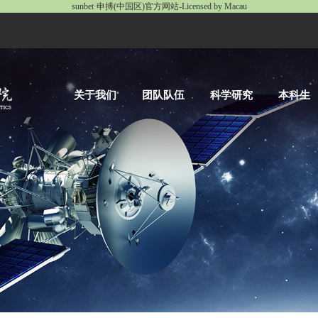
sunbet·申搏(中国区)官方网站-Licensed by Macau
关于我们
团队队伍
科学研究
本科生