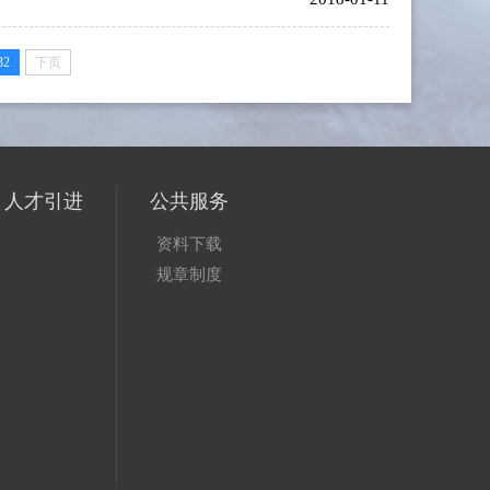
32
下页
人才引进
公共服务
资料下载
规章制度