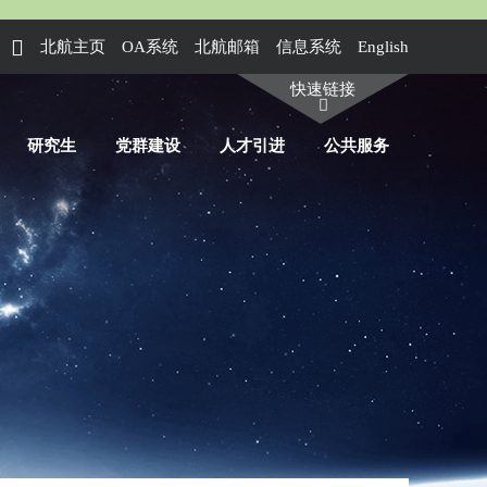
北航主页
OA系统
北航邮箱
信息系统
English
快速链接
研究生
党群建设
人才引进
公共服务