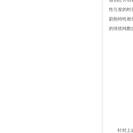
致热红外
目
性引发的时
剧热特性相
的
传统纯数
针对上