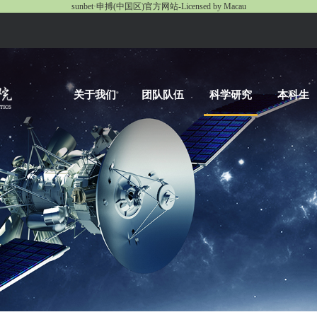
sunbet·申搏(中国区)官方网站-Licensed by Macau
关于我们
团队队伍
科学研究
本科生