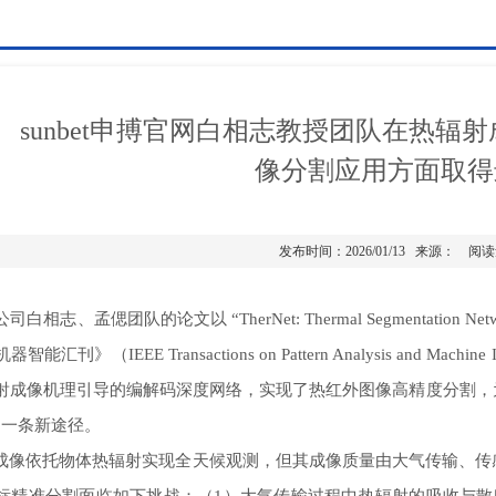
sunbet申搏官网白相志教授团队在热辐
像分割应用方面取得
发布时间：2026/01/13 来源： 阅
公司
白相志、
孟偲
团队
的论文
以 “TherNet: Thermal Segmentation N
汇刊》（IEEE Transactions on Pattern Analysis and Machin
射成像机理引导的编解码深度网络，实现了热红外图像高精度分割，为
了一条新途径
。
成像依托物体热辐射实现全天候观测，但其成像质量由大气传输、传