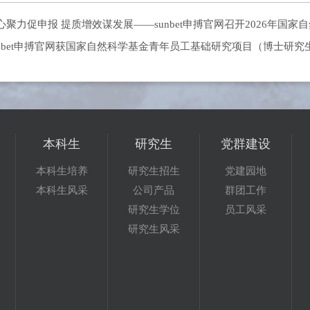
心聚力促申报 提质增效谋发展——sunbet申搏官网召开2026年国
unbet申搏官网获国家自然科学基金青年员工基础研究项目（博士研究
本科生
研究生
党群建设
本科生培养
研究生招生
党建园地
本科生风采
公司产品
群团工作
研究生学位
员工风采
研究生风采