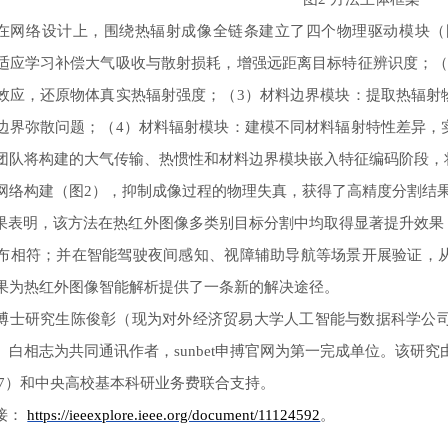
在网络设计上，围绕热辐射成像全链条建
立了
四
个
物理驱动模块
（
适应学习补偿大气吸收与散射损耗，增强远距离目标特征辨识度；
效应，还原物体真实热辐射强度
；（
3
）材料边界模块：
提取热辐射
边界弥散问题
；（
4
）材料辐射模块：
建模不同材料辐射特性差异，
团队将构建的
大气传输、热惯性
和
材料边界模块嵌入特征
编码
阶段，
网络构建（图2），抑制成像过程的
物理失真
，获得了高精度分割结
果
表明，
该方法在热红外图像
多类别
目标
分割
中均取得显著提升效果
布相符；并
在智能驾驶夜间感知、视障辅助导航等场景开展验证，
果为热红外图像智能解析提供了一条新的解决途径
。
7级博士研究生陈俊彰（现为对外经济贸易大学人工智能与数据科学公司
、白相志为共同通讯作者，sunbet申搏官网为第一完成单位。
该研究由
007）和中央高校基本科研业务费
联合支持
。
接：
https://ieeexplore.ieee.org/document/11124592
。