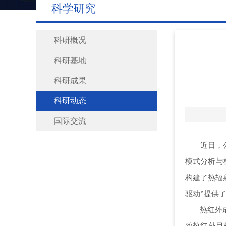
科学研究
科研概况
科研基地
科研成果
科研动态
国际交流
近日，
模式分析与机器智能
构建了热辐
驱动”提供
热红外