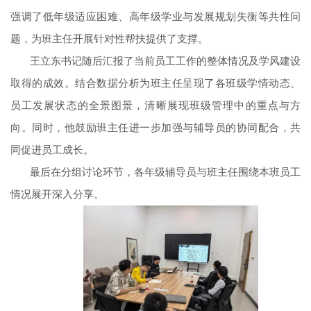
强调了低年级适应困难、高年级学业与发展规划失衡等共性问
题，为班主任开展针对性帮扶提供了支撑。
王立东书记随后
汇报
了当前员工工作的整体情况及学风建设
取得的成效。结合数据分析为班主任呈现了各班级学情动态、
员工发展状态的全景图景，清晰展现班级管理中的重点与方
向。同时，他鼓励班主任进一步加强与辅导员的协同配合，共
同促进员工成长。
最后
在
分组
讨论环节，
各年级辅导员与
班主任围绕本班员工
情况展开深入分享
。