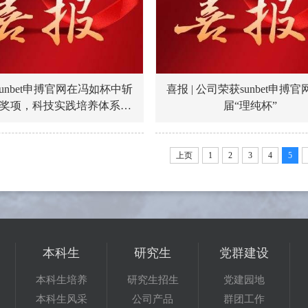
 sunbet申搏官网在冯如杯中斩
喜报 | 公司荣获sunbet申搏
奖项，科技实践培养体系再
届“理纯杯”
创佳绩
上页
1
2
3
4
5
本科生
研究生
党群建设
本科生培养
研究生招生
党建园地
本科生风采
公司产品
群团工作