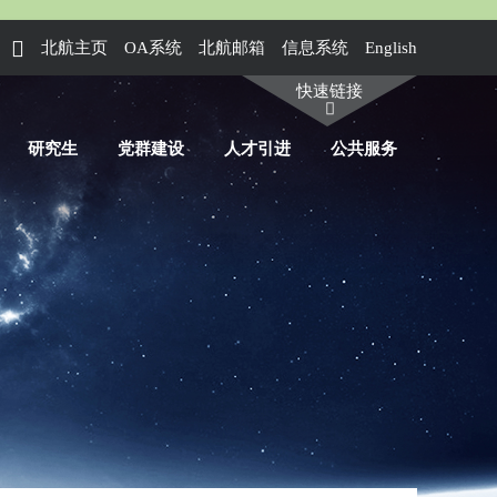
北航主页
OA系统
北航邮箱
信息系统
English
快速链接
研究生
党群建设
人才引进
公共服务