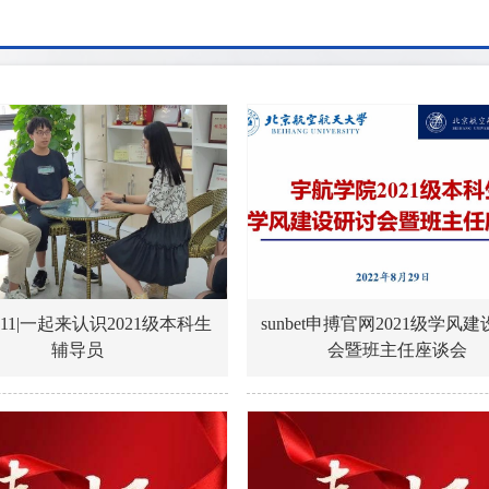
11|一起来认识2021级本科生
sunbet申搏官网2021级学风
辅导员
会暨班主任座谈会