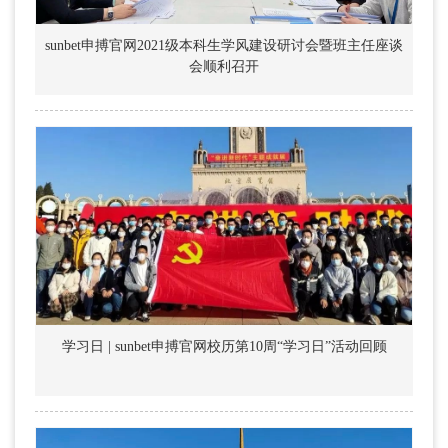
sunbet申搏官网2021级本科生学风建设研讨会暨班主任座谈
会顺利召开
学习日 | sunbet申搏官网校历第10周“学习日”活动回顾