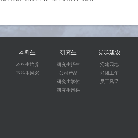
本科生
研究生
党群建设
本科生培养
研究生招生
党建园地
本科生风采
公司产品
群团工作
研究生学位
员工风采
研究生风采