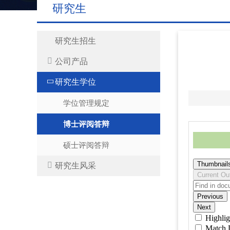
研究生
研究生招生
公司产品
研究生学位
学位管理规定
博士评阅答辩
硕士评阅答辩
研究生风采