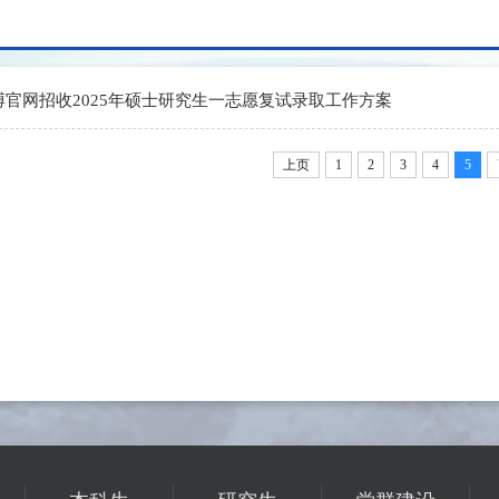
t申搏官网招收2025年硕士研究生一志愿复试录取工作方案
上页
1
2
3
4
5